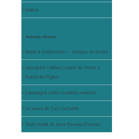
Vidéos
Articles récents
Appel à mobilisation — Visages du Vivant
Georgette LeBlanc, poète du Vivant à
Pointe-de-l’Église
Campagne vidéo Vocalités vivantes
Le vivant de Carl Lacharité
Texte inédit de Anne Kawala (France)