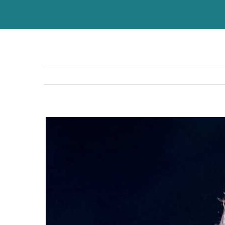
View
Larger
Image