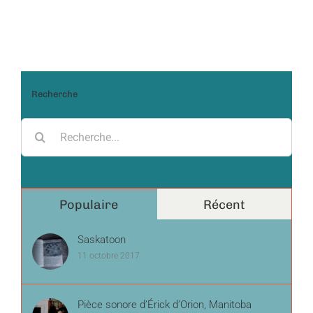
Recherche
Recherche
pour:
Populaire
Récent
Saskatoon
11 octobre 2017
Pièce sonore d’Érick d’Orion, Manitoba