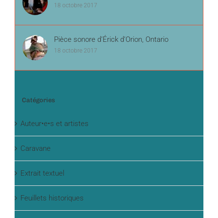
18 octobre 2017
Pièce sonore d’Érick d’Orion, Ontario
18 octobre 2017
Catégories
Auteur•e•s et artistes
Caravane
Extrait textuel
Feuillets historiques