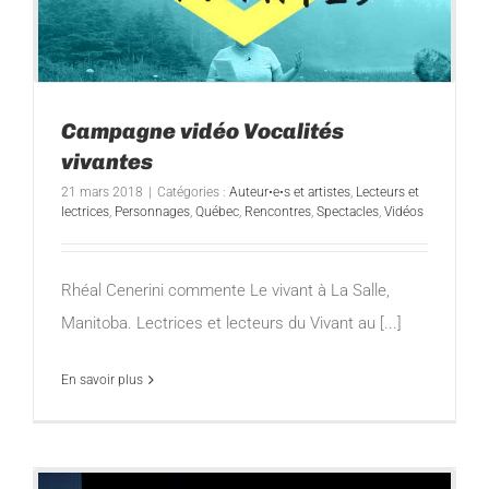
Campagne vidéo Vocalités
vivantes
21 mars 2018
|
Catégories :
Auteur•e•s et artistes
,
Lecteurs et
lectrices
,
Personnages
,
Québec
,
Rencontres
,
Spectacles
,
Vidéos
Rhéal Cenerini commente Le vivant à La Salle,
Manitoba. Lectrices et lecteurs du Vivant au [...]
En savoir plus