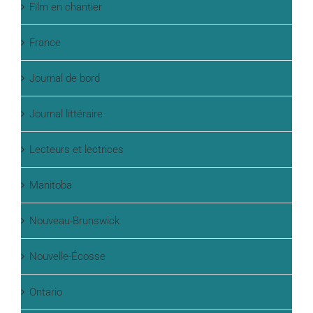
Film en chantier
France
Journal de bord
Journal littéraire
Lecteurs et lectrices
Manitoba
Nouveau-Brunswick
Nouvelle-Écosse
Ontario