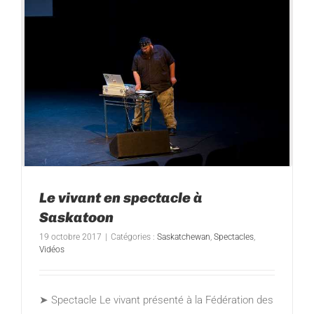
Le vivant en spectacle à
Saskatoon
19 octobre 2017
|
Catégories :
Saskatchewan
,
Spectacles
,
Vidéos
➤ Spectacle Le vivant présenté à la Fédération des