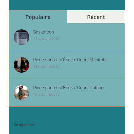
Populaire
Récent
Saskatoon
11 octobre 2017
Pièce sonore d’Érick d’Orion, Manitoba
18 octobre 2017
Pièce sonore d’Érick d’Orion, Ontario
18 octobre 2017
Catégories