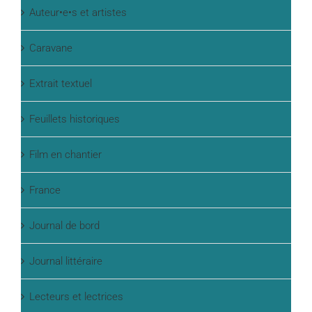
Auteur•e•s et artistes
Caravane
Extrait textuel
Feuillets historiques
Film en chantier
France
Journal de bord
Journal littéraire
Lecteurs et lectrices