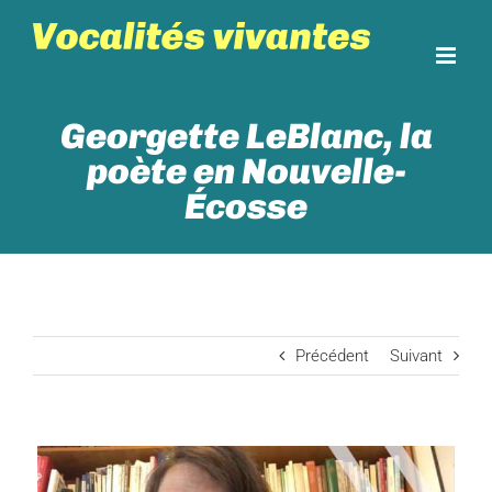
Skip
to
content
Georgette LeBlanc, la
poète en Nouvelle-
Écosse
Précédent
Suivant
View