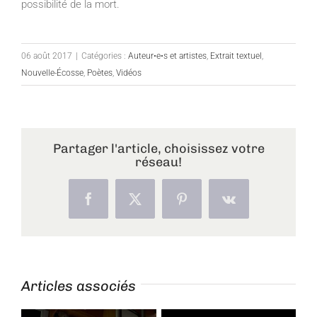
possibilité de la mort.
06 août 2017
|
Catégories :
Auteur•e•s et artistes
,
Extrait textuel
,
Nouvelle-Écosse
,
Poètes
,
Vidéos
Partager l'article, choisissez votre
réseau!
Facebook
X
Pinterest
Vk
Articles associés