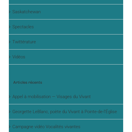
Saskatchewan
Spectacles
Twittérature
Vidéos
Articles récents
Appel à mobilisation — Visages du Vivant
Georgette LeBlanc, poète du Vivant à Pointe-de-l’Église
Campagne vidéo Vocalités vivantes