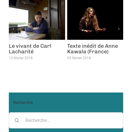
de Carl
Texte inédit de Anne
Anne Kawala, la
Kawala (France)
poète en France
05 février 2018
05 février 2018
Recherche
Recherche
pour: