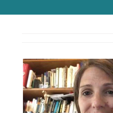
View
Larger
Image