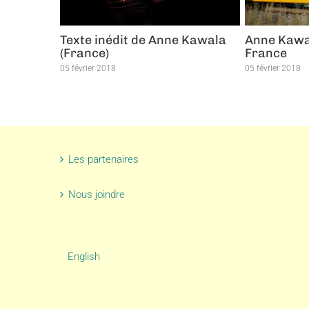
harité
Texte inédit de Anne Kawala
Anne Kawal
(France)
France
05 février 2018
05 février 2018
Les partenaires
Nous joindre
English