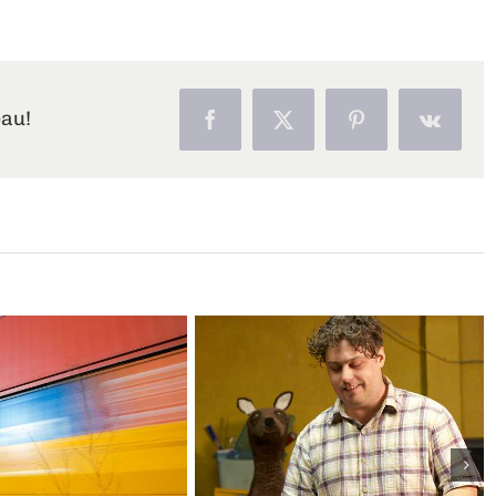
eau!
Facebook
X
Pinterest
Vk