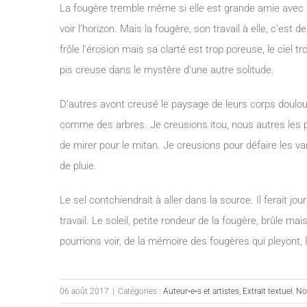
La fougère tremble même si elle est grande amie avec l’
voir l’horizon. Mais la fougère, son travail à elle, c’es
frôle l’érosion mais sa clarté est trop poreuse, le ciel tr
pis creuse dans le mystère d’une autre solitude.
D’autres avont creusé le paysage de leurs corps doulou
comme des arbres. Je creusions itou, nous autres les 
de mirer pour le mitan. Je creusions pour défaire les v
de pluie.
Le sel contchiendrait à aller dans la source. Il ferait jo
travail. Le soleil, petite rondeur de la fougère, brûle mais
pourrions voir, de la mémoire des fougères qui pleyont, la 
06 août 2017
|
Catégories :
Auteur•e•s et artistes
,
Extrait textuel
,
No