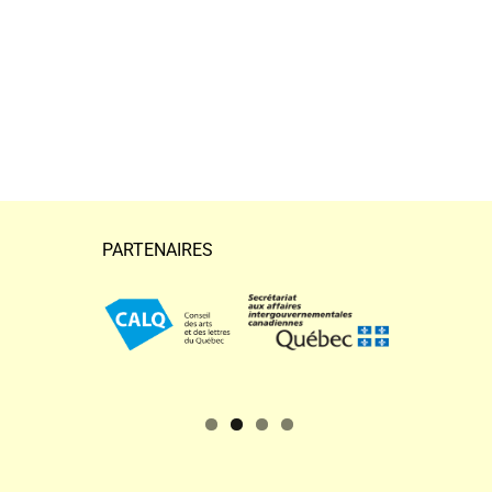
Georgette LeBlanc, poète du
Campagne vidéo Voca
Vivant à Pointe-de-l’Église
vivantes
22 mars 2018
21 mars 2018
PARTENAIRES