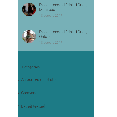
Pièce sonore d’Érick d’Orion,
Manitoba
18 octobre 2017
Pièce sonore d’Érick d’Orion,
Ontario
18 octobre 2017
Catégories
Auteur•e•s et artistes
Caravane
Extrait textuel