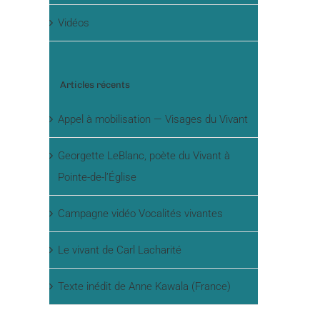
Vidéos
Articles récents
Appel à mobilisation — Visages du Vivant
Georgette LeBlanc, poète du Vivant à
Pointe-de-l’Église
Campagne vidéo Vocalités vivantes
Le vivant de Carl Lacharité
Texte inédit de Anne Kawala (France)