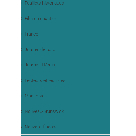
Feuillets historiques
Film en chantier
France
Journal de bord
Journal littéraire
Lecteurs et lectrices
Manitoba
Nouveau-Brunswick
Nouvelle-Écosse