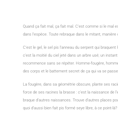
Quand ça fait mal, ça fait mal. C’est comme si le mal est 
dans l’espèce. Toute rebraque dans le mitant, manière d
C’est le gel, le sel pis l’anneau du serpent qui braquent 
c’est la moitié du ciel jeté dans un arbre usé; un instant
recommence sans se répéter. Homme-fougère, homme-poi
des corps et le battement secret de ça qui va se passe
La fougère, dans sa géométrie obscure, plante ses racin
force de ses racines la brasse : c’est la naissance de 
braque d’autres naissances. Trouve d’autres places pou
quoi d’aussi bien fait pis formé seye libre, à ce point-là?