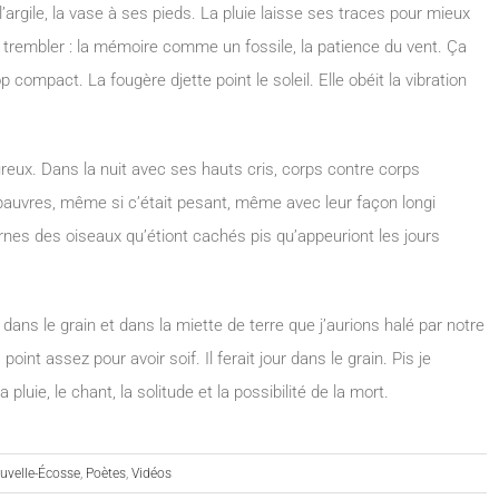
argile, la vase à ses pieds. La pluie laisse ses traces pour mieux
t de trembler : la mémoire comme un fossile, la patience du vent. Ça
op compact. La fougère djette point le soleil. Elle obéit la vibration
reux. Dans la nuit avec ses hauts cris, corps contre corps
pauvres, même si c’était pesant, même avec leur façon longi
arnes des oiseaux qu’étiont cachés pis qu’appeuriont les jours
ur dans le grain et dans la miette de terre que j’aurions halé par notre
 point assez pour avoir soif. Il ferait jour dans le grain. Pis je
pluie, le chant, la solitude et la possibilité de la mort.
uvelle-Écosse
,
Poètes
,
Vidéos