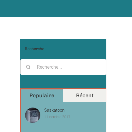
Recherche
Recherche
pour:
Populaire
Récent
Saskatoon
11 octobre 2017