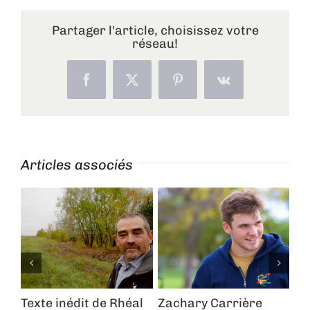
Partager l'article, choisissez votre
réseau!
Facebook
X
Pinterest
Vk
Articles associés
Texte inédit de Rhéal
Zachary Carrière
Se