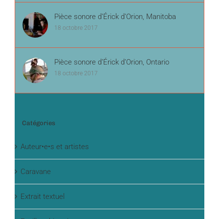
Pièce sonore d’Érick d’Orion, Manitoba
18 octobre 2017
Pièce sonore d’Érick d’Orion, Ontario
18 octobre 2017
Catégories
Auteur•e•s et artistes
Caravane
Extrait textuel