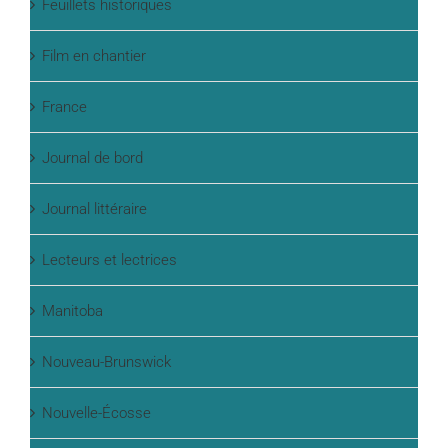
Feuillets historiques
Film en chantier
France
Journal de bord
Journal littéraire
Lecteurs et lectrices
Manitoba
Nouveau-Brunswick
Nouvelle-Écosse