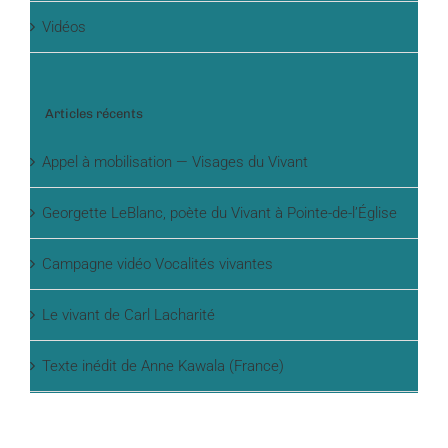
Vidéos
Articles récents
Appel à mobilisation — Visages du Vivant
Georgette LeBlanc, poète du Vivant à Pointe-de-l’Église
Campagne vidéo Vocalités vivantes
Le vivant de Carl Lacharité
Texte inédit de Anne Kawala (France)