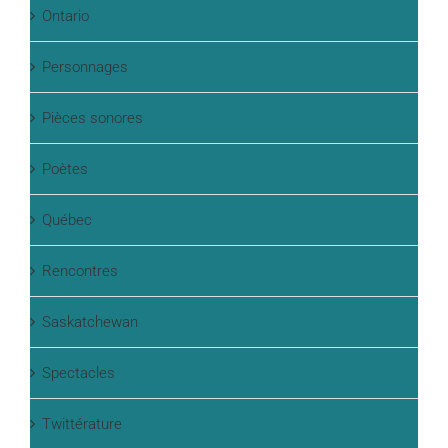
Ontario
Personnages
Pièces sonores
Poètes
Québec
Rencontres
Saskatchewan
Spectacles
Twittérature