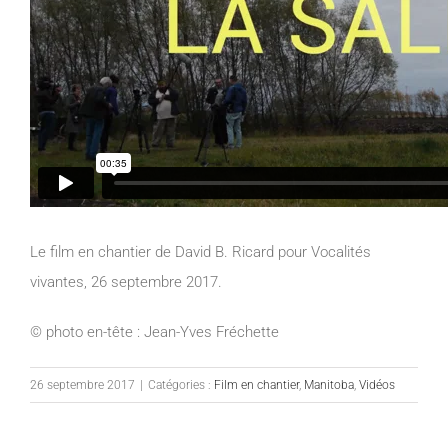
Le film en chantier de David B. Ricard pour Vocalités
vivantes, 26 septembre 2017.
© photo en-tête : Jean-Yves Fréchette
26 septembre 2017
|
Catégories :
Film en chantier
,
Manitoba
,
Vidéos