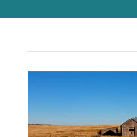
View
Larger
Image