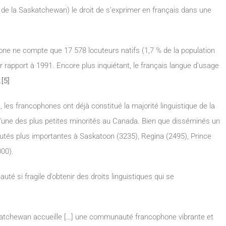
de la Saskatchewan) le droit de s’exprimer en français dans une
ne ne compte que 17 578 locuteurs natifs (1,7 % de la population
r rapport à 1991. Encore plus inquiétant, le français langue d’usage
.
[5]
les francophones ont déjà constitué la majorité linguistique de la
 l’une des plus petites minorités au Canada. Bien que disséminés un
utés plus importantes à Saskatoon (3235), Regina (2495), Prince
000).
uté si fragile d’obtenir des droits linguistiques qui se
katchewan accueille […] une communauté francophone vibrante et