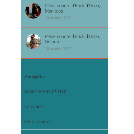
Pièce sonore d’Érick d’Orion,
Manitoba
18 octobre 2017
Pièce sonore d’Érick d’Orion,
Ontario
18 octobre 2017
Catégories
Auteur•e•s et artistes
Caravane
Extrait textuel