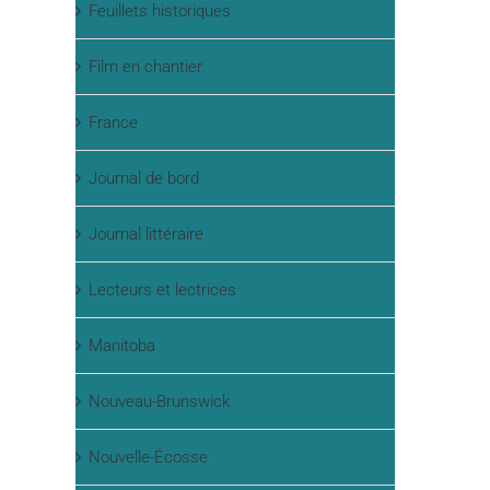
Feuillets historiques
Film en chantier
France
Journal de bord
Journal littéraire
Lecteurs et lectrices
Manitoba
Nouveau-Brunswick
Nouvelle-Écosse