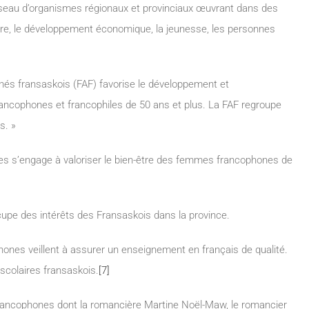
réseau d’organismes régionaux et provinciaux œuvrant dans des
ture, le développement économique, la jeunesse, les personnes
nés fransaskois (FAF) favorise le développement et
ancophones et francophiles de 50 ans et plus. La FAF regroupe
s. »
ses s’engage à valoriser le bien-être des femmes francophones de
cupe des intérêts des Fransaskois dans la province.
hones veillent à assurer un enseignement en français de qualité.
 scolaires fransaskois.
[7]
francophones dont la romancière Martine Noël-Maw, le romancier