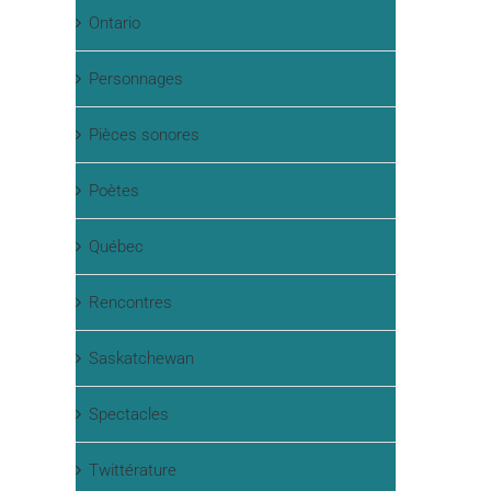
Ontario
Personnages
Pièces sonores
Poètes
Québec
Rencontres
Saskatchewan
Spectacles
Twittérature