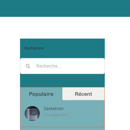
Recherche
Recherche
pour:
Populaire
Récent
Saskatoon
11 octobre 2017