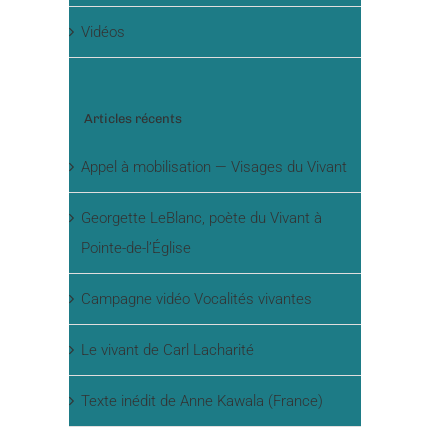
Vidéos
Articles récents
Appel à mobilisation — Visages du Vivant
Georgette LeBlanc, poète du Vivant à
Pointe-de-l’Église
Campagne vidéo Vocalités vivantes
Le vivant de Carl Lacharité
Texte inédit de Anne Kawala (France)