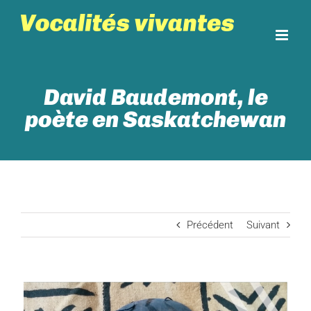
Skip
to
content
David Baudemont, le
poète en Saskatchewan
Précédent
Suivant
View