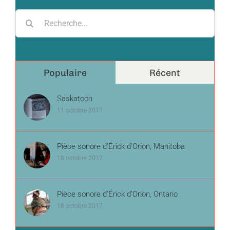
Recherche
pour:
Populaire
Récent
Saskatoon
11 octobre 2017
Pièce sonore d’Érick d’Orion, Manitoba
18 octobre 2017
Pièce sonore d’Érick d’Orion, Ontario
18 octobre 2017