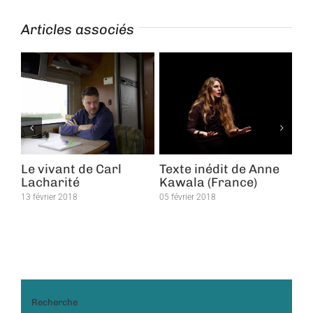
Articles associés
Le vivant de Carl
Texte inédit de Anne
An
Lacharité
Kawala (France)
po
13 février 2018
05 février 2018
05 f
Recherche