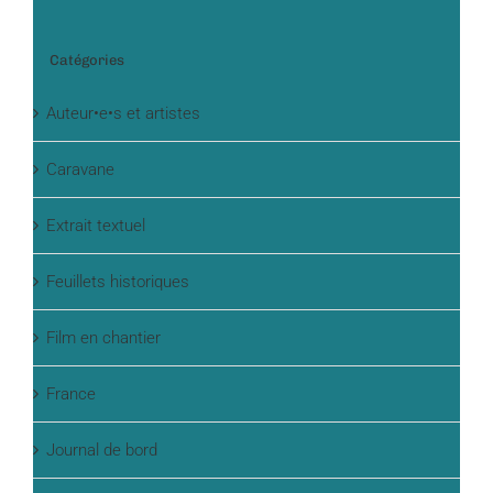
Catégories
Auteur•e•s et artistes
Caravane
Extrait textuel
Feuillets historiques
Film en chantier
France
Journal de bord