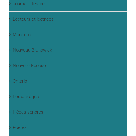
Journal littéraire
Lecteurs et lectrices
Manitoba
Nouveau-Brunswick
Nouvelle-Écosse
Ontario
Personnages
Pièces sonores
Poètes