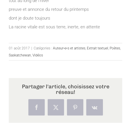
tout au long de l’hiver
preuve et annonce du retour du printemps
dont je doute toujours
La racine vitale est sous terre, inerte, en attente
01 août 2017
|
Catégories :
Auteur•e•s et artistes
,
Extrait textuel
,
Poètes
,
Saskatchewan
,
Vidéos
Partager l'article, choisissez votre
réseau!
Facebook
X
Pinterest
Vk