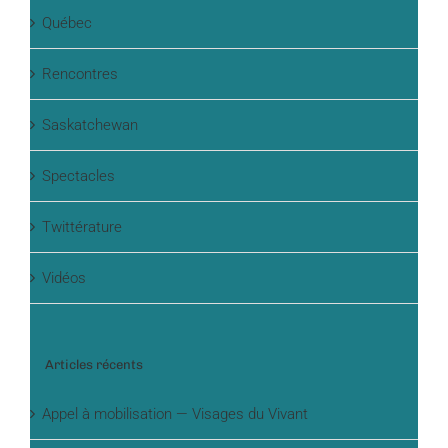
Québec
Rencontres
Saskatchewan
Spectacles
Twittérature
Vidéos
Articles récents
Appel à mobilisation — Visages du Vivant