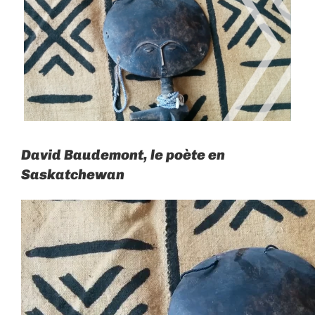
Larger
Image
David Baudemont, le poète en
Saskatchewan